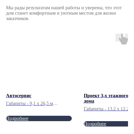
Мы рады результатам нашей работы и уверены, что этот
дом станет комфортным и уютным местом для жизни
заказчиков.
Автосервис
Проект 3-х этажного ж
дома
Габариты - 9,1 x 26,5 м
Общая площадь - 323,6 м2
Габариты - 13.2 x 12.2 м
Количество этажей - 2
Общая площадь - 337,4 
Подробнее
Спален - 5
Подробнее
Санузлов - 5