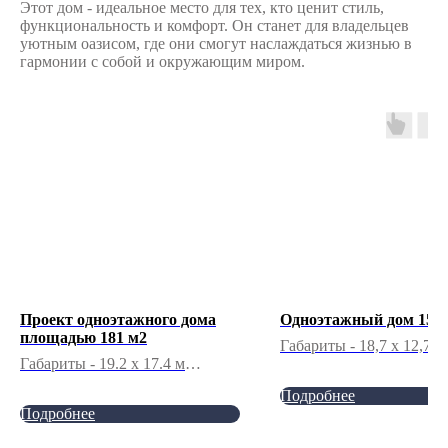
Этот дом - идеальное место для тех, кто ценит стиль,
функциональность и комфорт. Он станет для владельцев
уютным оазисом, где они смогут наслаждаться жизнью в
гармонии с собой и окружающим миром.
Проект одноэтажного дома
Одноэтажный дом 150
площадью 181 м2
Габариты - 18,7 x 12,7 м
Габариты - 19.2 x 17.4 м
Общая площадь - 150м2
Общая площадь - 181 м2
Жилая площадь - 42 м2
Подробнее
Жилая площадь - 106.2м2
Количество этажей - 1
Подробнее
Спален - 4
Спален - 3
Санузлов - 2
Санузлов - 2