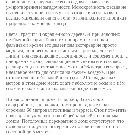
словно дымка, окутывает его, создавая атмосферу
умиротворения и загадочности Монохромность фасада не
выглядит скучной, потому что в отделке использованы
разные материалы одного тона, от клинкерного кирпича и
природного камня до фальца
цвета "графит" и окрашенного дерева. И при довольно
необычной форме, больших панорамных окнах и
фальцевой кровле это делает сам экстерьер не просто
модным, но и весьма изысканным. Простые, четкие
линии, подчеркивающие лаконичность и современность, а
панорамные окна, заливающие дом светом и визуально
расширяющие пространство. Уютная 36-метровая терраса,
идеальное место для отдыха на свежем воздухе. При
относительно небольшой площади в 215 квадратных
метров в этом доме места хватит абсолютно всем и в нём
спокойно может жить большая многодетная семья.
По наполнению: в доме 4 спальни, 3 санузла, 2
гардеробных, 2 кладовки, постирочная, котельная,
огромная 60-метровая гостиная и терраса. Стоит отметить
навес для двух машин под общей крышей с основным
домом. Потолочные перекрытие в доме отсутствуют, что
позволило получить интересные потолки с высотой в
гостиной до 5 метров.