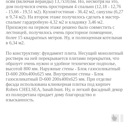
осям (включая веранды) 13,7х10,6м. Но, несмотря на это,
дом получился очень просторным 4 спальни (12,18 - 12,76
- 15,66 - 19,51 м2). Кухня/гостиная - 36.42 м2, санузлы (6,27
и 9,74 м2). На втором этаже получилось сделать в мастер-
спальне гардеробную 4,32 м2 и кладовку 3,46 м2.
Прихожую на первом этаже решено было совместить с
лестницей, получилось очень просторное помещение,
более 15 квадратных метров. Ну, и полноценная котельная
в 6,34 м2.
По конструктиву: фундамент плита. Несущий монолитный
ростверк на ней перекрывается плитами перекрытия, что
образует очень нужно и удобное техническое подполье,
высотой 800 мм. Наружные стены - Блок газосиликатный
D-600 200х400х625 мм. Внутренние стены - Блок
газосиликатный D-600 200х400х625 мм. При отделке
фасада использована клинкерная плитка под кирпич
Roben CHELSEA, basalt-bunt. Ну, и легкий фасадный декор
из полиуретана придает дому благородство и
изысканность.