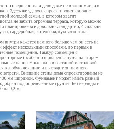
к от совершенства и дело даже не в экономии, а в
иков. Здесь же удалось спроектировать вполне
тной молодой семьи, в котором хватит
 всегда не забыта огромная терраса, которую можно
 По планировке всё довольно стандартно, 4 спальни
узла, гардеробная, котельная, кухня\гостиная.
ом внутри кажется намного больше чем он есть на
ой эффект несколькими способами, во первых в
 тесные помещения. Тамбур совмещен с
просторные (особенно шикарен санузел на втором
огромные панорамные окна в гостиной и столовой.
ся в любую локацию и выглядит он намного
го затраты. Внешние стены дома спроектированы из
 400 мм шириной. Фундамент может иметь разный
одобран под определенные грунты. Без веранды и
 на 9,2 м.